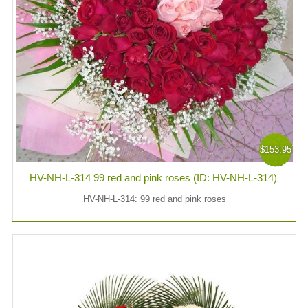
$153.95
HV-NH-L-314 99 red and pink roses (ID: HV-NH-L-314)
HV-NH-L-314: 99 red and pink roses