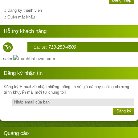
Đăng nhập
.: Đăng ký thành viên
.: Quên mật khẩu
Hỗ trợ khách hàng
713-253-4509
Call us:
sales
thanhhaflower.com
Đăng ký nhận tin
Đăng ký E-mail để nhận những thông tin về giá cả hay những chương
trình khuyến mãi mới từ chúng tôi!
Đăng ký
Quảng cáo